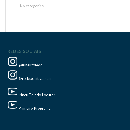
No categories
REDES SOCIAIS
@irineutoledo
@redepositivamais
Irineu Toledo Locutor
Primeiro Programa