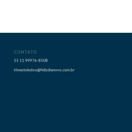
CONTATO
55 11 99976-8508
irineutoledoo@felizdianovo.com.br